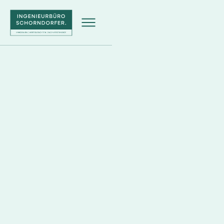
Frederic Schorndorfer
5 Sep